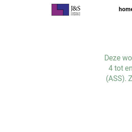
hom
Deze wo
4 tot e
(ASS). Z