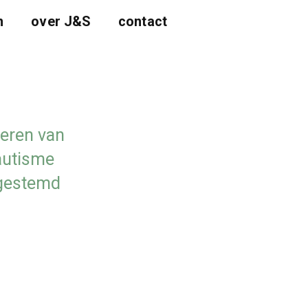
n
over J&S
contact
eren van
 autisme
afgestemd